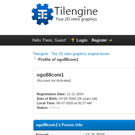
Hello There, Guest!
Login
Register
Tilengine - The 2D retro graphics engine forum
Profile of ogo88com1
ogo88com1
(Account not Activated)
Registration Date:
12-21-2024
Date of Birth:
03-04-2000 (26 years old)
Local Time:
08-07-2026 at 05:27 AM
Status:
Offline
ogo88com1's Forum Info
Joined:
12-21-2024