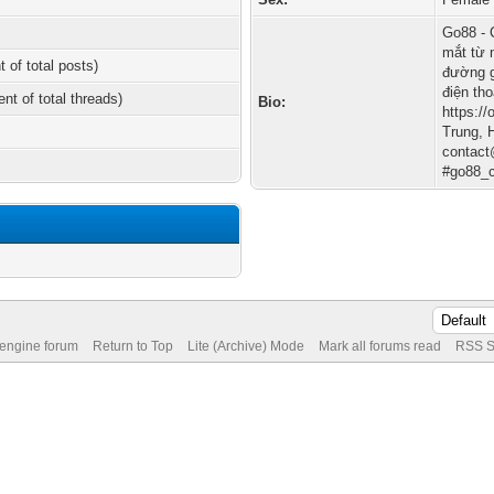
Go88 - 
mắt từ 
t of total posts)
đường g
điện th
ent of total threads)
Bio:
https:/
Trung, 
contac
#go88_
 engine forum
Return to Top
Lite (Archive) Mode
Mark all forums read
RSS S