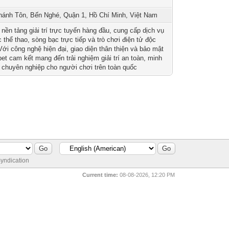
hánh Tôn, Bến Nghé, Quận 1, Hồ Chí Minh, Việt Nam
 nền tảng giải trí trực tuyến hàng đầu, cung cấp dịch vụ
 thể thao, sòng bạc trực tiếp và trò chơi điện tử độc
Với công nghệ hiện đại, giao diện thân thiện và bảo mật
bet cam kết mang đến trải nghiệm giải trí an toàn, minh
 chuyên nghiệp cho người chơi trên toàn quốc
yndication
Current time:
08-08-2026, 12:20 PM