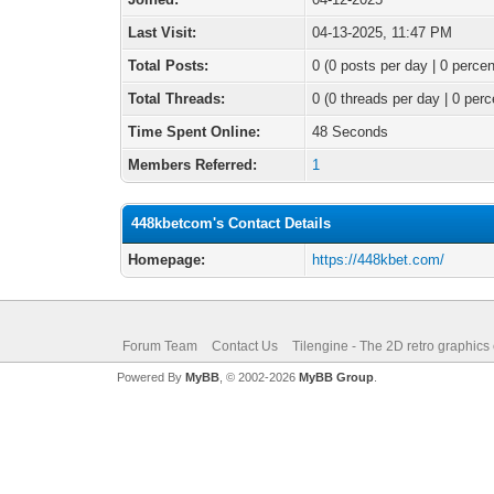
Last Visit:
04-13-2025, 11:47 PM
Total Posts:
0 (0 posts per day | 0 percen
Total Threads:
0 (0 threads per day | 0 perc
Time Spent Online:
48 Seconds
Members Referred:
1
448kbetcom's Contact Details
Homepage:
https://448kbet.com/
Forum Team
Contact Us
Tilengine - The 2D retro graphics
Powered By
MyBB
, © 2002-2026
MyBB Group
.