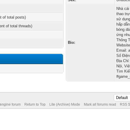
Nhà cái
thao trự
t of total posts)
sử dụng
hấp dẫn
ent of total threads)
bóng đá
ứng nhu
Thông T
Bio:
Website
Email:
Số Điện
Địa Chỉ
Nội, Vi
Tìm Ki
#game_
 engine forum
Return to Top
Lite (Archive) Mode
Mark all forums read
RSS S