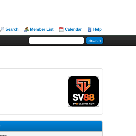
Search
Member List
Calendar
Help
x
osed