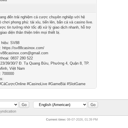
m
ng đến trải nghiệm cá cược chuyên nghiệp với hệ
ò chơi phong phú: tài xỉu, tiến lên, bắn cá và casino live.
ợc tin tưởng nhờ tốc độ xử lý giao dịch nhanh, hỗ trợ
giao diện thân thiện trên mọi thiết bị.
 hiệu: SV88
: https://sv88casinox.com/
 sv88casinox.com@gmail.com
 thoại: 0837 280 522
: 23/39/30/7 Đ. Tạ Quang Bửu, Phường 4, Quận 8, TP.
Minh, Việt Nam
: 700000
s:
#CáCượcOnline #CasinoLive #GameBài #SlotGame
yndication
Current time:
08-07-2026, 01:39 PM