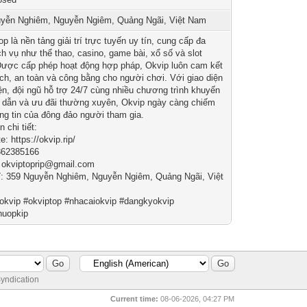
yễn Nghiêm, Nguyễn Ngiêm, Quảng Ngãi, Việt Nam
p là nền tảng giải trí trực tuyến uy tín, cung cấp đa
ch vụ như thể thao, casino, game bài, xổ số và slot
ược cấp phép hoạt động hợp pháp, Okvip luôn cam kết
ch, an toàn và công bằng cho người chơi. Với giao diện
iện, đội ngũ hỗ trợ 24/7 cùng nhiều chương trình khuyến
 dẫn và ưu đãi thường xuyên, Okvip ngày càng chiếm
ng tin của đông đảo người tham gia.
n chi tiết:
e: https://okvip.rip/
862385166
: okviptoprip@gmail.com
hỉ: 359 Nguyễn Nghiêm, Nguyễn Ngiêm, Quảng Ngãi, Việt
 okvip #okviptop #nhacaiokvip #dangkyokvip
huopkip
yndication
Current time:
08-06-2026, 04:27 PM