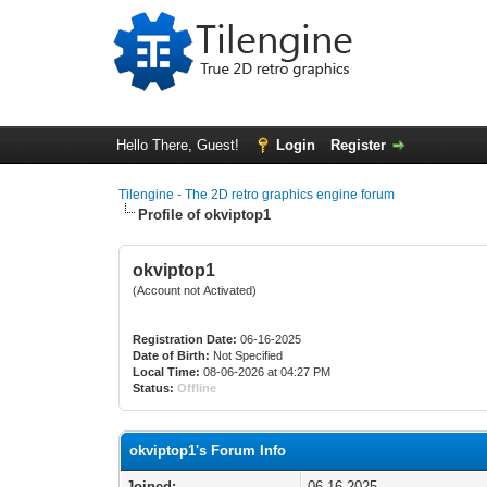
Hello There, Guest!
Login
Register
Tilengine - The 2D retro graphics engine forum
Profile of okviptop1
okviptop1
(Account not Activated)
Registration Date:
06-16-2025
Date of Birth:
Not Specified
Local Time:
08-06-2026 at 04:27 PM
Status:
Offline
okviptop1's Forum Info
Joined:
06-16-2025