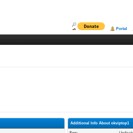
Portal
Additional Info About okviptop1
Sex:
Undiscl