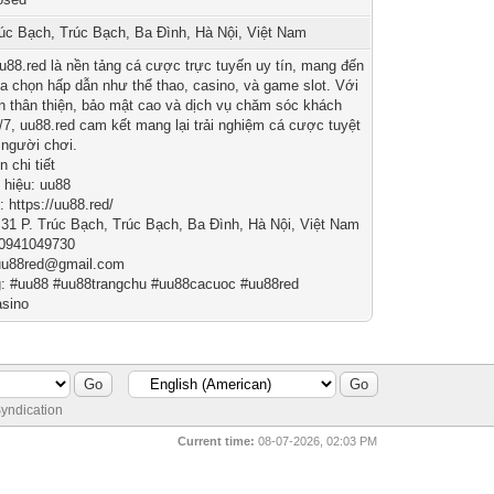
rúc Bạch, Trúc Bạch, Ba Đình, Hà Nội, Việt Nam
uu88.red là nền tảng cá cược trực tuyến uy tín, mang đến
ựa chọn hấp dẫn như thể thao, casino, và game slot. Với
ện thân thiện, bảo mật cao và dịch vụ chăm sóc khách
/7, uu88.red cam kết mang lại trải nghiệm cá cược tuyệt
 người chơi.
n chi tiết
hiệu: uu88
 https://uu88.red/
: 31 P. Trúc Bạch, Trúc Bạch, Ba Đình, Hà Nội, Việt Nam
 0941049730
 uu88red@gmail.com
: #uu88 #uu88trangchu #uu88cacuoc #uu88red
sino
yndication
Current time:
08-07-2026, 02:03 PM