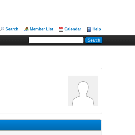
Search
Member List
Calendar
Help
s