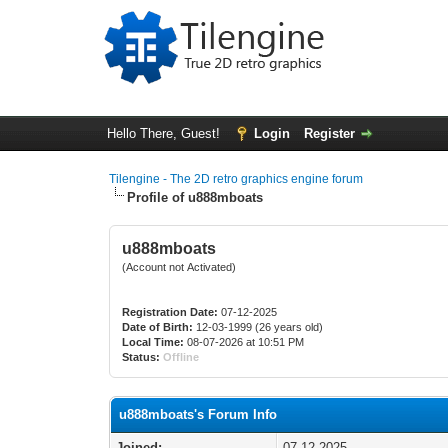
Hello There, Guest!
Login
Register
Tilengine - The 2D retro graphics engine forum
Profile of u888mboats
u888mboats
(Account not Activated)
Registration Date:
07-12-2025
Date of Birth:
12-03-1999 (26 years old)
Local Time:
08-07-2026 at 10:51 PM
Status:
Offline
u888mboats's Forum Info
Joined:
07-12-2025