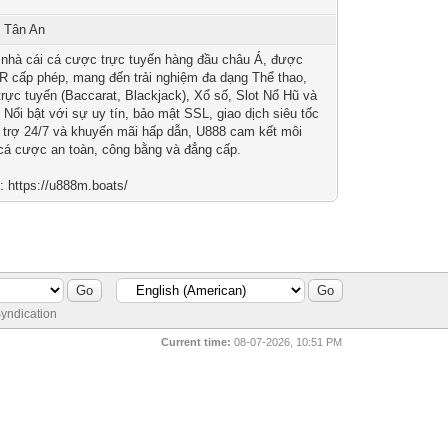
X Tân An
 nhà cái cá cược trực tuyến hàng đầu châu Á, được
cấp phép, mang đến trải nghiệm đa dạng Thể thao,
trực tuyến (Baccarat, Blackjack), Xổ số, Slot Nổ Hũ và
 Nổi bật với sự uy tín, bảo mật SSL, giao dịch siêu tốc
 trợ 24/7 và khuyến mãi hấp dẫn, U888 cam kết môi
cá cược an toàn, công bằng và đẳng cấp.
: https://u888m.boats/
yndication
Current time:
08-07-2026, 10:51 PM