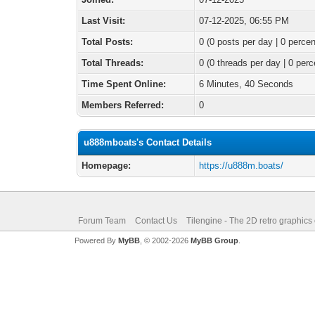
Last Visit:
07-12-2025, 06:55 PM
Total Posts:
0 (0 posts per day | 0 percen
Total Threads:
0 (0 threads per day | 0 perc
Time Spent Online:
6 Minutes, 40 Seconds
Members Referred:
0
u888mboats's Contact Details
Homepage:
https://u888m.boats/
Forum Team
Contact Us
Tilengine - The 2D retro graphics
Powered By
MyBB
, © 2002-2026
MyBB Group
.