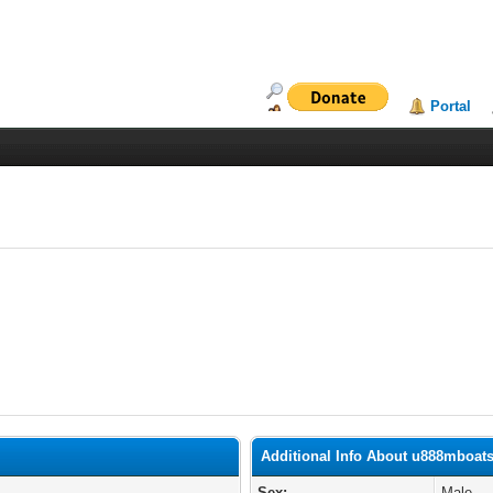
Portal
Additional Info About u888mboat
Sex:
Male