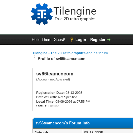
Hello There, Guest!
Login
Register
Tilengine - The 2D retro graphics engine forum
Profile of sv66teamcncom
sv66teamcncom
(Account not Activated)
Registration Date:
08-13-2025
Date of Birth:
Not Specified
Local Time:
08-09-2026 at 07:55 PM
Status:
Offline
sv66teamcncom's Forum Info
Joined:
08-13-2025