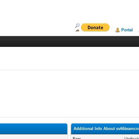
Portal
Additional Info About sv66teamc
Sex:
Undiscl