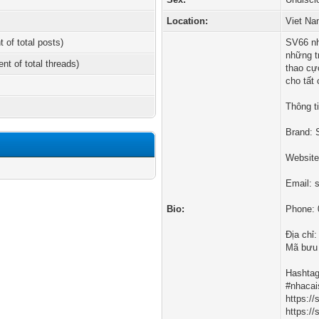
Location:
Viet N
t of total posts)
SV66 nh
những tr
ent of total threads)
thao cự
cho tất
Thông ti
Brand:
Website
Email:
Bio:
Phone:
Địa chỉ
Mã bưu 
Hashtag
#nhaca
https:/
https:/