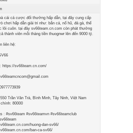
am
à cái cá cược đổi thưởng hấp dẫn, tại đây cung cấp
ò chơi hấp dẫn giải tri như: bắn cá, nổ hũ, đá gà, thể
c lôi cuôn. tại đây sv66team.cn.com còn phát thưởng
 cả thành viên mỗi tháng tiền thuognwr lên đến 9000 tỷ.
n liên hệ:
 SV66
: https://sv66team.cn.com/
 sv66teamcncom@gmail.com
 0977773939
: 550 Trần Văn Trà, Bình Minh, Tây Ninh, Việt Nam
chính: 80000
s : #sv66team #sv66teamvn #sv66teamclub
isv66team
/sv66team.cn.com/huong-dan-sv66/
/sv66team.cn.com/ban-ca-sv66/