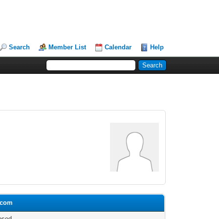
Search
Member List
Calendar
Help
ncom
osed