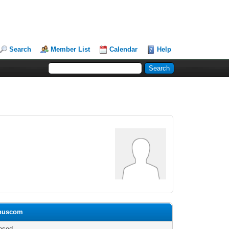
Search
Member List
Calendar
Help
inuscom
osed