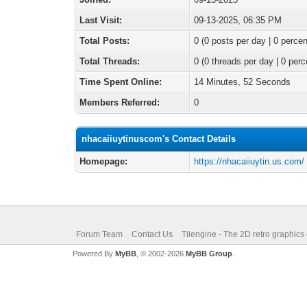
Last Visit:
09-13-2025, 06:35 PM
Total Posts:
0 (0 posts per day | 0 percen
Total Threads:
0 (0 threads per day | 0 perc
Time Spent Online:
14 Minutes, 52 Seconds
Members Referred:
0
nhacaiiuytinuscom's Contact Details
Homepage:
https://nhacaiiuytin.us.com/
Forum Team
Contact Us
Tilengine - The 2D retro graphics
Powered By
MyBB
, © 2002-2026
MyBB Group
.