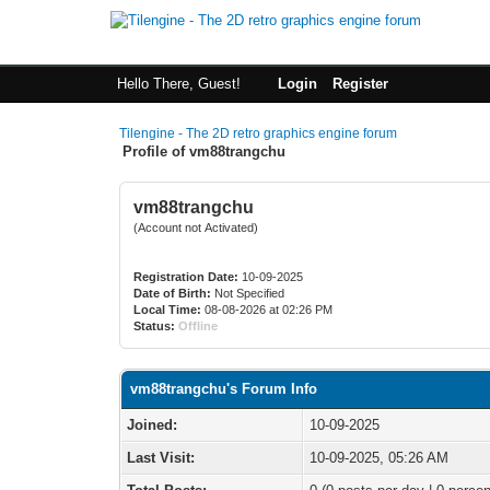
Hello There, Guest!
Login
Register
Tilengine - The 2D retro graphics engine forum
Profile of vm88trangchu
vm88trangchu
(Account not Activated)
Registration Date:
10-09-2025
Date of Birth:
Not Specified
Local Time:
08-08-2026 at 02:26 PM
Status:
Offline
vm88trangchu's Forum Info
Joined:
10-09-2025
Last Visit:
10-09-2025, 05:26 AM