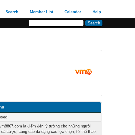
Search
Member List
Calendar
Help
chu
osed
vm8867.com là điểm đến lý tưởng cho những người
cá cược, cung cấp đa dạng các lựa chọn, từ thể thao,