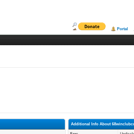
Portal
Additional Info About 68winclub
Sex:
Undiscl