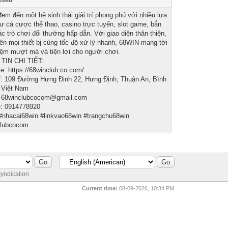
em đến một hệ sinh thái giải trí phong phú với nhiều lựa
ư cá cược thể thao, casino trực tuyến, slot game, bắn
ác trò chơi đổi thưởng hấp dẫn. Với giao diện thân thiện,
trên mọi thiết bị cùng tốc độ xử lý nhanh, 68WIN mang tới
hiệm mượt mà và tiện lợi cho người chơi.
TIN CHI TIẾT:
te: https://68winclub.co.com/
hỉ: 109 Đường Hưng Định 22, Hưng Định, Thuận An, Bình
 Việt Nam
: 68winclubcocom@gmail.com
ne: 0914778920
#nhacai68win #linkvao68win #trangchu68win
clubcocom
yndication
Current time:
08-09-2026, 10:34 PM