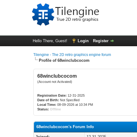
Hello There, Guest!
Login
Register
Tilengine - The 2D retro graphics engine forum
Profile of 68winclubcocom
68winclubcocom
(Account not Activated)
Registration Date:
12-31-2025
Date of Birth:
Not Specified
Local Time:
08-09-2026 at 10:34 PM
Status:
Offline
68winclubcocom's Forum Info
Joined:
12-31-2025