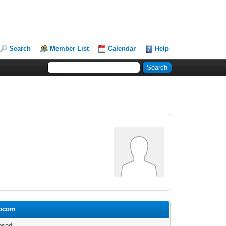
Search
Member List
Calendar
Help
cocom
osed