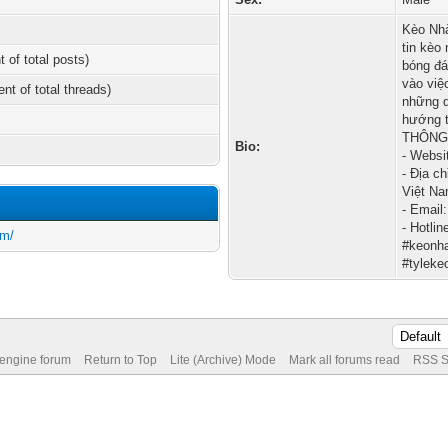
Kèo Nhà
tin kèo
t of total posts)
bóng đá
vào việ
ent of total threads)
những d
hướng t
THÔNG 
Bio:
- Websi
- Địa c
Việt N
- Emai
- Hotli
om/
#keonha
#tyleke
 engine forum
Return to Top
Lite (Archive) Mode
Mark all forums read
RSS S