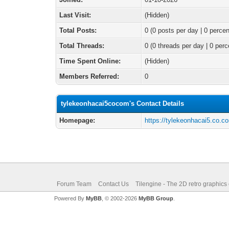
Last Visit:
(Hidden)
Total Posts:
0 (0 posts per day | 0 percen
Total Threads:
0 (0 threads per day | 0 perc
Time Spent Online:
(Hidden)
Members Referred:
0
tylekeonhacai5cocom's Contact Details
Homepage:
https://tylekeonhacai5.co.c
Forum Team
Contact Us
Tilengine - The 2D retro graphics
Powered By
MyBB
, © 2002-2026
MyBB Group
.