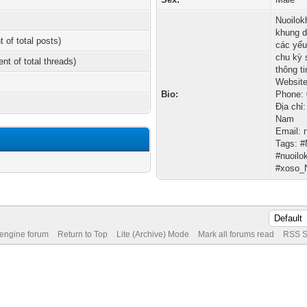
Nuoilok
khung d
t of total posts)
các yếu
chu kỳ 
ent of total threads)
thông t
Website
Bio:
Phone:
Địa chỉ
Nam
Email:
Tags: 
#nuoil
#xoso
 engine forum
Return to Top
Lite (Archive) Mode
Mark all forums read
RSS S