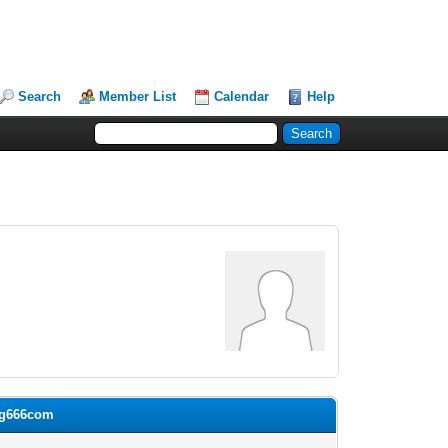
Search
Member List
Calendar
Help
ung666com