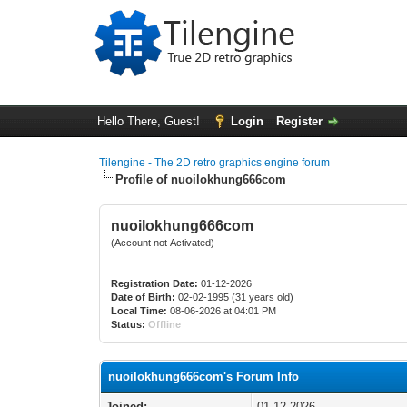
Hello There, Guest!
Login
Register
Tilengine - The 2D retro graphics engine forum
Profile of nuoilokhung666com
nuoilokhung666com
(Account not Activated)
Registration Date:
01-12-2026
Date of Birth:
02-02-1995 (31 years old)
Local Time:
08-06-2026 at 04:01 PM
Status:
Offline
nuoilokhung666com's Forum Info
Joined:
01-12-2026