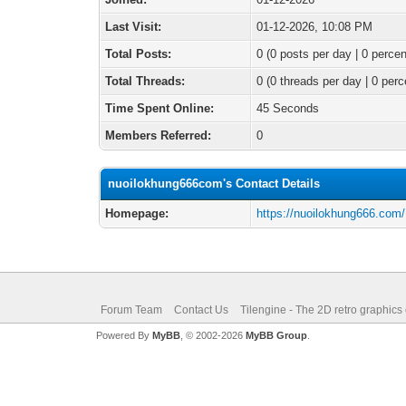
Last Visit:
01-12-2026, 10:08 PM
Total Posts:
0 (0 posts per day | 0 percen
Total Threads:
0 (0 threads per day | 0 perc
Time Spent Online:
45 Seconds
Members Referred:
0
nuoilokhung666com's Contact Details
Homepage:
https://nuoilokhung666.com/
Forum Team
Contact Us
Tilengine - The 2D retro graphics
Powered By
MyBB
, © 2002-2026
MyBB Group
.