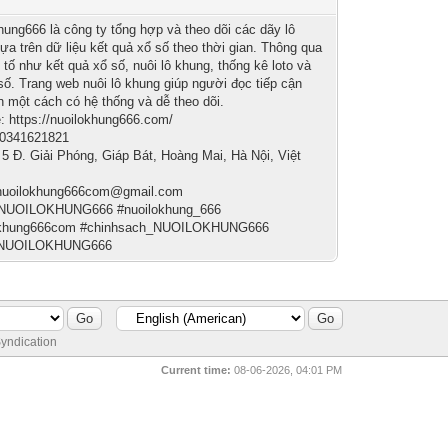
hung666 là công ty tổng hợp và theo dõi các dãy lô
ựa trên dữ liệu kết quả xổ số theo thời gian. Thông qua
 tố như kết quả xổ số, nuôi lô khung, thống kê loto và
số. Trang web nuôi lô khung giúp người đọc tiếp cận
in một cách có hệ thống và dễ theo dõi.
: https://nuoilokhung666.com/
 0341621821
: 5 Đ. Giải Phóng, Giáp Bát, Hoàng Mai, Hà Nội, Việt
 nuoilokhung666com@gmail.com
#NUOILOKHUNG666 #nuoilokhung_666
okhung666com #chinhsach_NUOILOKHUNG666
_NUOILOKHUNG666
yndication
Current time:
08-06-2026, 04:01 PM