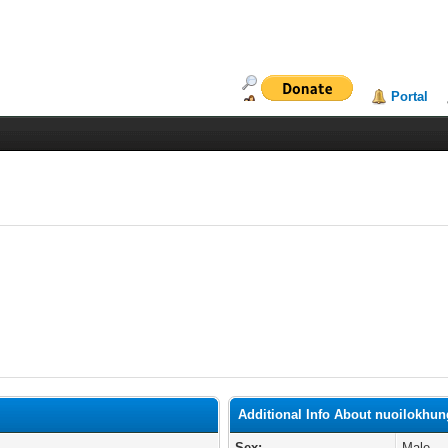
Portal
Additional Info About nuoilokh
Sex:
Male