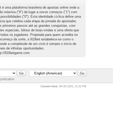
t é uma plataforma brasileira de apostas online onde a
ção máxima ("9") dá lugar a novos começos ("1") com
s possibilidades ("0"). Esta identidade cíclica define uma
ncia que celebra cada etapa da jornada do apostador,
s primeiros passos até as grandes conquistas, com
es especiais, bônus de boas-vindas e uma oferta que
a todos os jogadores. Projetada para quem acredita no
recomeço da sorte, a 910bet estabelece-se como o
 onde a completude de um ciclo é sempre o início de
heio de infinitas oportunidades.
ttp://910betgame.com
yndication
Current time:
08-08-2026, 10:32 PM