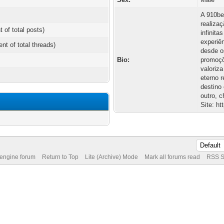
A 910be
realiza
t of total posts)
infinita
experiê
ent of total threads)
desde o
Bio:
promoçõ
valoriz
eterno 
destino
outro, c
Site: h
 engine forum
Return to Top
Lite (Archive) Mode
Mark all forums read
RSS S