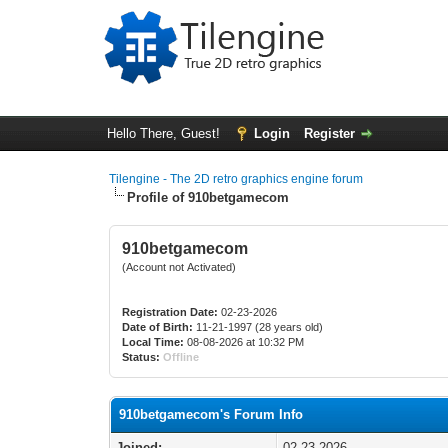
Hello There, Guest!
Login
Register
Tilengine - The 2D retro graphics engine forum
Profile of 910betgamecom
910betgamecom
(Account not Activated)
Registration Date:
02-23-2026
Date of Birth:
11-21-1997 (28 years old)
Local Time:
08-08-2026 at 10:32 PM
Status:
Offline
910betgamecom's Forum Info
Joined:
02-23-2026