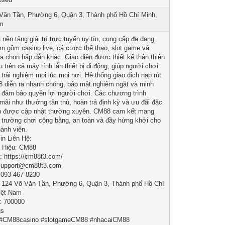
Văn Tần, Phường 6, Quận 3, Thành phố Hồ Chí Minh,
am
nền tảng giải trí trực tuyến uy tín, cung cấp đa dạng
m gồm casino live, cá cược thể thao, slot game và
ựa chọn hấp dẫn khác. Giao diện được thiết kế thân thiện
u trên cả máy tính lẫn thiết bị di động, giúp người chơi
 trải nghiệm mọi lúc mọi nơi. Hệ thống giao dịch nạp rút
8 diễn ra nhanh chóng, bảo mật nghiêm ngặt và minh
 đảm bảo quyền lợi người chơi. Các chương trình
mãi như thưởng tân thủ, hoàn trả định kỳ và ưu đãi đặc
ôn được cập nhật thường xuyên. CM88 cam kết mang
 trường chơi công bằng, an toàn và đầy hứng khởi cho
hành viên.
in Liên Hệ:
 Hiệu: CM88
: https://cm88t3.com/
 support@cm88t3.com
: 093 467 8230
: 124 Võ Văn Tần, Phường 6, Quận 3, Thành phố Hồ Chí
iệt Nam
: 700000
gs
#CM88casino #slotgameCM88 #nhacaiCM88