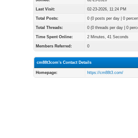
Last Visit:
02-23-2026, 11:24 PM
Total Posts:
0 (0 posts per day | 0 percen
Total Threads:
0 (0 threads per day | 0 perc
Time Spent Online:
2 Minutes, 41 Seconds
Members Referred:
0
cm88t3com's Contact Details
Homepage:
https://cm88t3.com/