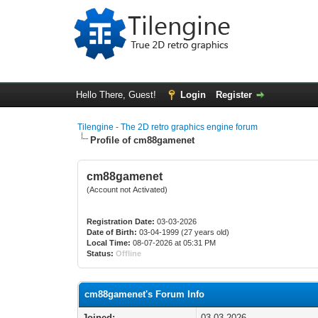
Hello There, Guest!
Login
Register
Tilengine - The 2D retro graphics engine forum
Profile of cm88gamenet
cm88gamenet
(Account not Activated)
Registration Date:
03-03-2026
Date of Birth:
03-04-1999 (27 years old)
Local Time:
08-07-2026 at 05:31 PM
Status:
Offline
cm88gamenet's Forum Info
Joined:
03-03-2026