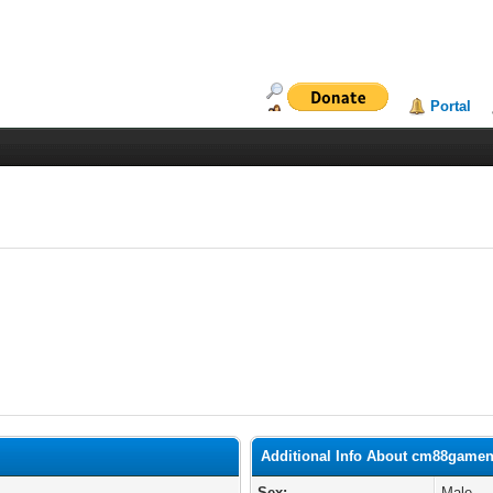
Portal
Additional Info About cm88gamen
Sex:
Male