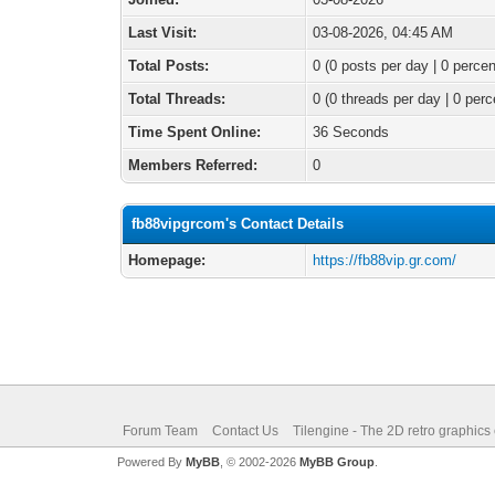
Last Visit:
03-08-2026, 04:45 AM
Total Posts:
0 (0 posts per day | 0 percen
Total Threads:
0 (0 threads per day | 0 perc
Time Spent Online:
36 Seconds
Members Referred:
0
fb88vipgrcom's Contact Details
Homepage:
https://fb88vip.gr.com/
Forum Team
Contact Us
Tilengine - The 2D retro graphics
Powered By
MyBB
, © 2002-2026
MyBB Group
.