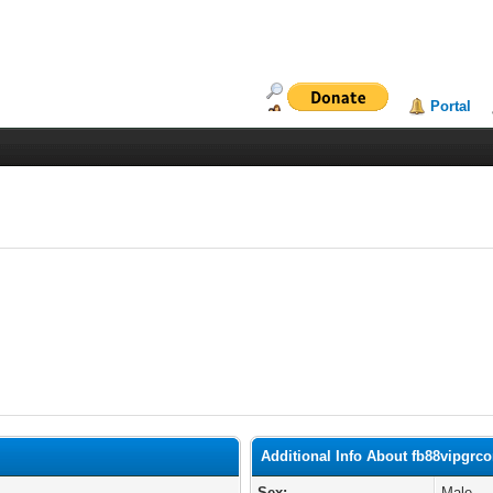
Portal
Additional Info About fb88vipgrc
Sex:
Male