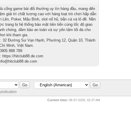
 là cổng game bài đổi thưởng uy tín hàng đầu, mang đến
iệm giải trí chất lượng cao với hàng loạt trò chơi hấp dẫn
n Lên, Poker, Mậu Binh, slot nổ hũ, bắn cá và lô đề. Nền
ợc trang bị hệ thống bảo mật tiên tiến cùng tốc độ giao
anh chóng, đảm bảo an toàn và sự yên tâm tối đa cho
hơi khi tham gia.
s: 32 Đường Sư Vạn Hạnh, Phường 12, Quận 10, Thành
Chí Minh, Việt Nam.
0905 888 789
: https://hitclub88.de.com
info@hitclub88.de.com
yndication
Current time:
08-07-2026, 02:37 AM