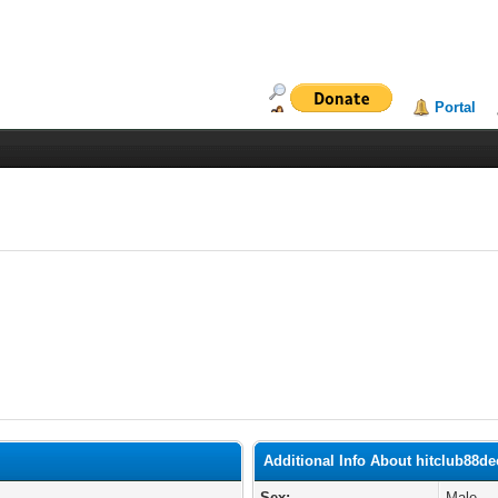
Portal
Additional Info About hitclub88d
Sex:
Male