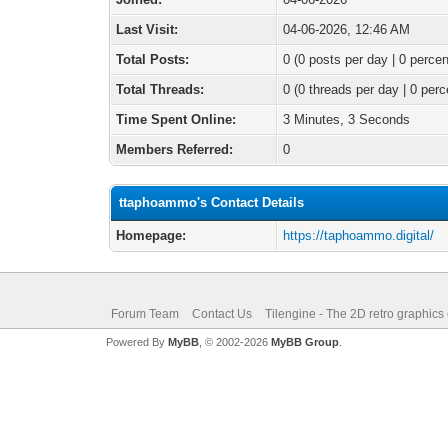
Last Visit:
04-06-2026, 12:46 AM
Total Posts:
0 (0 posts per day | 0 percen
Total Threads:
0 (0 threads per day | 0 perc
Time Spent Online:
3 Minutes, 3 Seconds
Members Referred:
0
ttaphoammo's Contact Details
Homepage:
https://taphoammo.digital/
Forum Team
Contact Us
Tilengine - The 2D retro graphics
Powered By
MyBB
, © 2002-2026
MyBB Group
.