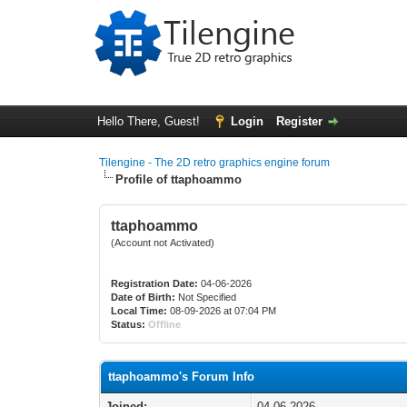
Hello There, Guest!
Login
Register
Tilengine - The 2D retro graphics engine forum
Profile of ttaphoammo
ttaphoammo
(Account not Activated)
Registration Date:
04-06-2026
Date of Birth:
Not Specified
Local Time:
08-09-2026 at 07:04 PM
Status:
Offline
ttaphoammo's Forum Info
Joined:
04-06-2026