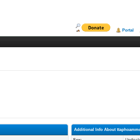
Portal
Additional Info About ttaphoamm
Sex:
Undiscl