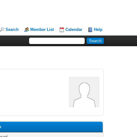
Search
Member List
Calendar
Help
o
osed