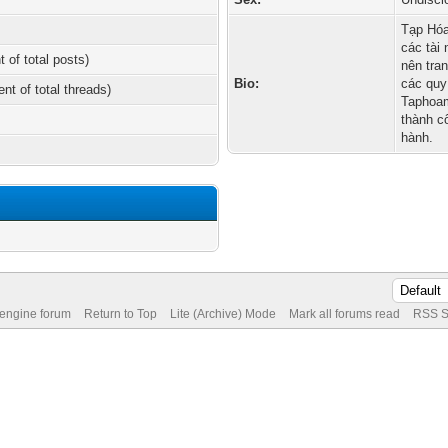
Tạp Hóa
các tài
t of total posts)
nên tran
Bio:
các quy
ent of total threads)
Taphoam
thành c
hành.
 engine forum
Return to Top
Lite (Archive) Mode
Mark all forums read
RSS S