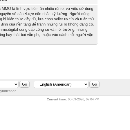
 MMO là lĩnh vực tiềm ẩn nhiều rủi ro, và việc sử dụng
 nguyên số cần được cân nhắc kỹ lưỡng. Người dùng
g bị kiến thức đầy đủ, lựa chọn seller uy tín và tuân thủ
 định của nền tảng để tránh những rủi ro không đáng có.
mo.digital cung cấp công cụ và môi trường, nhưng
ông hay thất bại vẫn phụ thuộc vào cách mỗi người vận
yndication
Current time:
08-09-2026, 07:04 PM