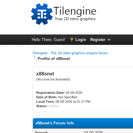
Hello There, Guest!
Login
Register
Tilengine - The 2D retro graphics engine forum
Profile of x88snet
x88snet
(Account not Activated)
Registration Date:
04-09-2026
Date of Birth:
Not Specified
Local Time:
08-08-2026 at 01:17 PM
Status:
Offline
x88snet's Forum Info
Joined:
04-09-2026