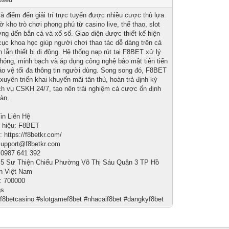
à điểm đến giải trí trực tuyến được nhiều cược thủ lựa
 kho trò chơi phong phú từ casino live, thể thao, slot
ởng đến bắn cá và xổ số. Giao diện được thiết kế hiện
 cục khoa học giúp người chơi thao tác dễ dàng trên cả
 lẫn thiết bị di động. Hệ thống nạp rút tại F8BET xử lý
hóng, minh bạch và áp dụng công nghệ bảo mật tiên tiến
o vệ tối đa thông tin người dùng. Song song đó, F8BET
xuyên triển khai khuyến mãi tân thủ, hoàn trả định kỳ
ch vụ CSKH 24/7, tạo nên trải nghiệm cá cược ổn định
oàn.
in Liên Hệ
 hiệu: F8BET
 https://f8betkr.com/
support@f8betkr.com
: 0987 641 392
: 5 Sư Thiện Chiếu Phường Võ Thị Sáu Quận 3 TP Hồ
h Việt Nam
: 700000
gs
#f8betcasino #slotgamef8bet #nhacaif8bet #dangkyf8bet