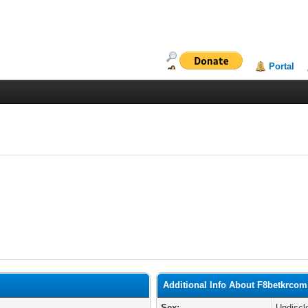
Portal
Additional Info About F8betkrcom
Sex:
Undiscl