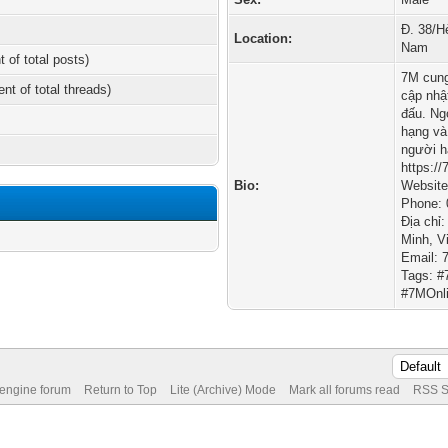
Đ. 38/H
Location:
Nam
t of total posts)
7M cung
ent of total threads)
cập nhậ
đấu. Ng
hạng và
người h
https://
Bio:
Website:
Phone:
Địa chỉ
Minh, V
Email: 
Tags: 
#7MOnl
 engine forum
Return to Top
Lite (Archive) Mode
Mark all forums read
RSS S