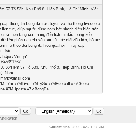
ẻm 57 Tổ 53b, Khu Phố 8, Hiệp Bình, Hồ Chí Minh, Việt
 cấp thông tin bóng đá trực tuyến với hệ thống livescore
t liên tục, giúp người dùng nắm bắt nhanh diễn biến trận
oài ra, nền tảng còn mang đến lịch thi đấu, bảng xếp
 dữ liệu phân tích chuyên sâu từ các giải đấu lớn, hỗ trợ
âm mộ theo dõi bóng đá hiệu quả hơn. Truy cập:
7m.fyi/
 https://7m.fyi/
 0845391267
: Đ. 38/Hẻm 57 Tổ 53b, Khu Phố 8, Hiệp Bình, Hồ Chí
iệt Nam
7mfyi@gmail.com
#7M #7m #7MLive #7MTySo #7MFootball #7MScore
ine #7MUpdate #7MBongDa
yndication
Current time:
08-06-2026, 11:36 AM