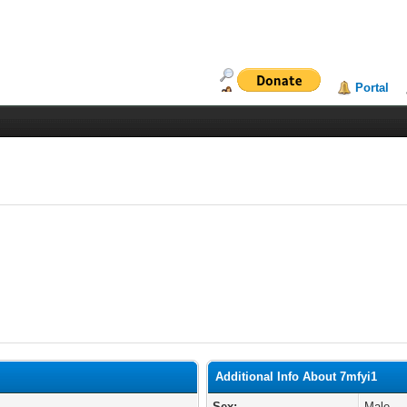
Portal
Additional Info About 7mfyi1
Sex:
Male