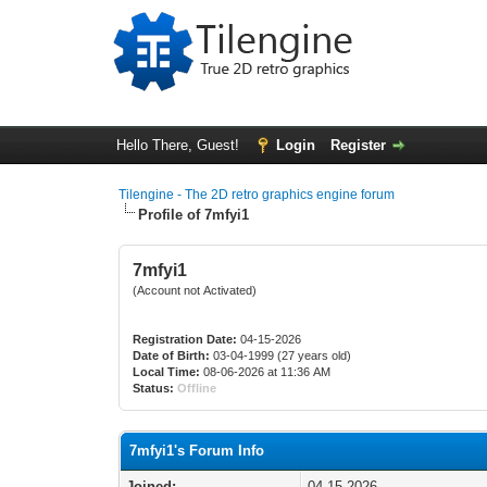
Hello There, Guest!
Login
Register
Tilengine - The 2D retro graphics engine forum
Profile of 7mfyi1
7mfyi1
(Account not Activated)
Registration Date:
04-15-2026
Date of Birth:
03-04-1999 (27 years old)
Local Time:
08-06-2026 at 11:36 AM
Status:
Offline
7mfyi1's Forum Info
Joined:
04-15-2026