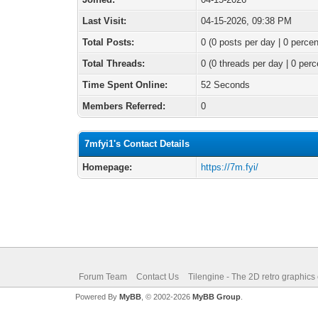
Last Visit:
04-15-2026, 09:38 PM
Total Posts:
0 (0 posts per day | 0 percen
Total Threads:
0 (0 threads per day | 0 perc
Time Spent Online:
52 Seconds
Members Referred:
0
7mfyi1's Contact Details
Homepage:
https://7m.fyi/
Forum Team
Contact Us
Tilengine - The 2D retro graphics
Powered By
MyBB
, © 2002-2026
MyBB Group
.