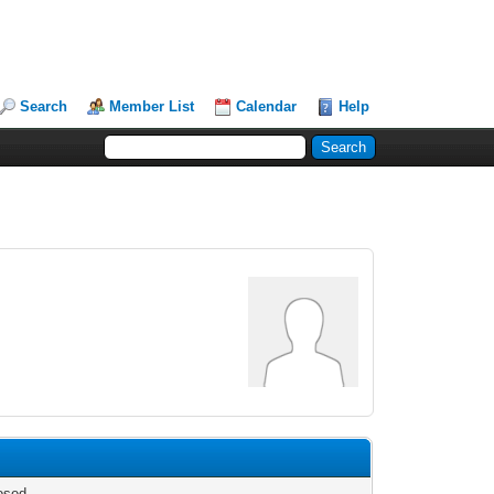
Search
Member List
Calendar
Help
osed