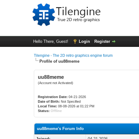
Hello There, Guest!
Login
Register
Tilengine - The 2D retro graphics engine forum
Profile of uu88meme
uu88meme
(Account not Activated)
Registration Date:
04-21-2026
Date of Birth:
Not Specified
Local Time:
08-08-2026 at 01:22 PM
Status:
Offline
uu88meme's Forum Info
Joined:
04-21-2026