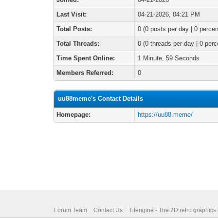
Last Visit:
04-21-2026, 04:21 PM
Total Posts:
0 (0 posts per day | 0 percen
Total Threads:
0 (0 threads per day | 0 perc
Time Spent Online:
1 Minute, 59 Seconds
Members Referred:
0
uu88meme's Contact Details
Homepage:
https://uu88.meme/
Forum Team
Contact Us
Tilengine - The 2D retro graphics