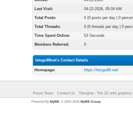
Last Visit:
04-22-2026, 05:04 AM
Total Posts:
0 (0 posts per day | 0 percen
Total Threads:
0 (0 threads per day | 0 perc
Time Spent Online:
53 Seconds
Members Referred:
0
letsgo88net's Contact Details
Homepage:
https://letsgo88.net/
Forum Team
Contact Us
Tilengine - The 2D retro graphics
Powered By
MyBB
, © 2002-2026
MyBB Group
.