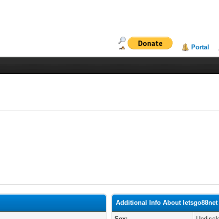
Portal
Additional Info About letsgo88net
Sex:
Undiscl