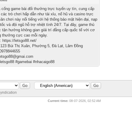
 cổng game bài đổi thưởng trực tuyến uy tín, cung cấp
 các trò chơi hấp dẫn như tài xỉu, nổ hũ và casino trực
Sân chơi này nổi tiếng với hệ thống bảo mật hiện đại, nạp
 tốc và đội ngũ hỗ trợ nhiệt tình 24/7. Tại đây, game thủ
 tận hưởng không gian giải trí đẳng cấp quốc tế với cơ
ng thưởng cực cao mỗi ngày.
 https://letsgo88.net/
: 123 Bùi Thị Xuân, Phường 5, Đà Lạt, Lâm Đồng
 0978844655
 letsgo88@gmai.com
letsgo88 #gamebai #nhacaigo88
yndication
Current time:
08-07-2026, 02:52 AM