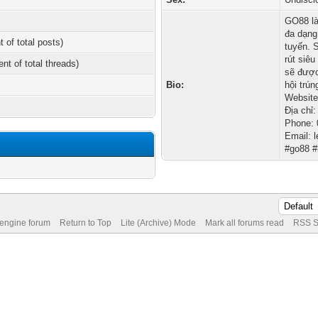
GO88 là
đa dạng
t of total posts)
tuyến. 
rút siêu
ent of total threads)
sẽ được
Bio:
hội trú
Website:
Địa chỉ
Phone:
Email:
#go88 #
 engine forum
Return to Top
Lite (Archive) Mode
Mark all forums read
RSS S