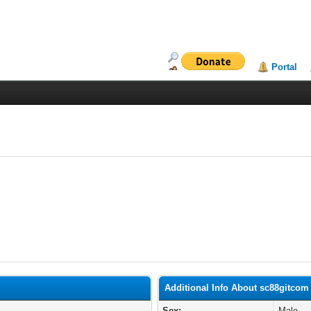
Portal
Additional Info About sc88gitcom
Sex:
Male