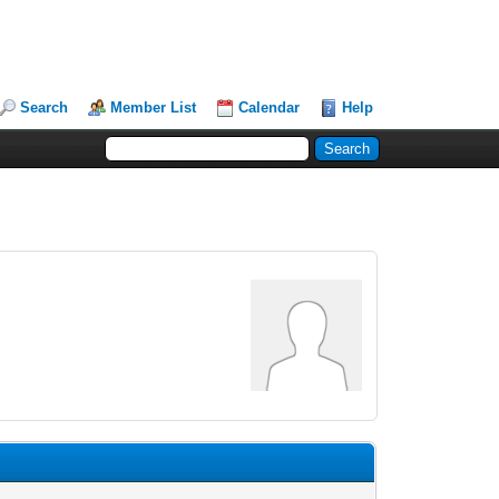
Search
Member List
Calendar
Help