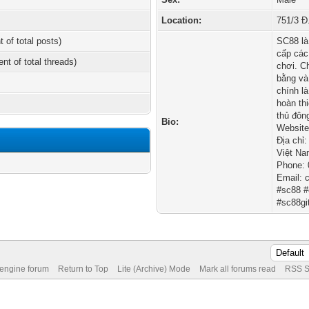
Location:
751/3 Đ
t of total posts)
SC88 là
cấp các
ent of total threads)
chơi. C
bằng và
chính l
hoàn th
thủ đôn
Bio:
Website
Địa chỉ
Việt N
Phone:
Email: 
#sc88 #
#sc88g
 engine forum
Return to Top
Lite (Archive) Mode
Mark all forums read
RSS S