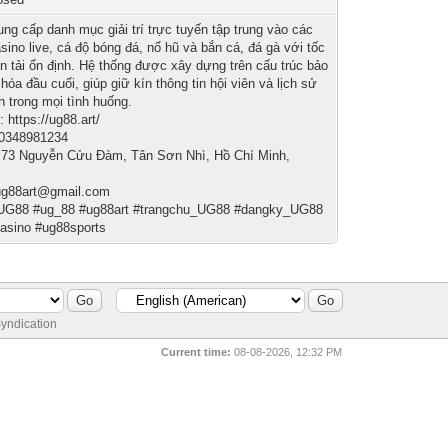
ng cấp danh mục giải trí trực tuyến tập trung vào các
sino live, cá độ bóng đá, nổ hũ và bắn cá, đá gà với tốc
ền tải ổn định. Hệ thống được xây dựng trên cấu trúc bảo
óa đầu cuối, giúp giữ kín thông tin hội viên và lịch sử
h trong mọi tình huống.
 https://ug88.art/
 0348981234
: 73 Nguyễn Cửu Đàm, Tân Sơn Nhì, Hồ Chí Minh,
m
ug88art@gmail.com
#UG88 #ug_88 #ug88art #trangchu_UG88 #dangky_UG88
asino #ug88sports
yndication
Current time:
08-08-2026, 12:32 PM