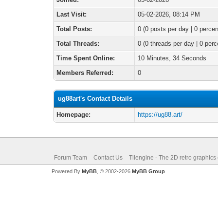
Last Visit:
05-02-2026, 08:14 PM
Total Posts:
0 (0 posts per day | 0 percen
Total Threads:
0 (0 threads per day | 0 perc
Time Spent Online:
10 Minutes, 34 Seconds
Members Referred:
0
ug88art's Contact Details
Homepage:
https://ug88.art/
Forum Team
Contact Us
Tilengine - The 2D retro graphics
Powered By
MyBB
, © 2002-2026
MyBB Group
.