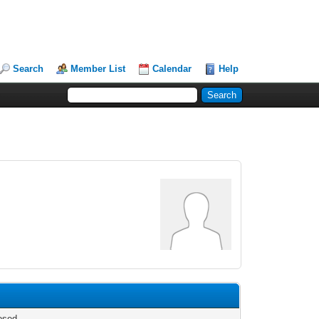
Search
Member List
Calendar
Help
osed