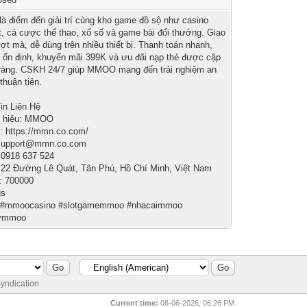
 điểm đến giải trí cùng kho game đồ sộ như casino
lot, cá cược thể thao, xổ số và game bài đổi thưởng. Giao
ợt mà, dễ dùng trên nhiều thiết bị. Thanh toán nhanh,
 ổn định, khuyến mãi 399K và ưu đãi nạp thẻ được cập
 ràng. CSKH 24/7 giúp MMOO mang đến trải nghiệm an
thuận tiện.
in Liên Hệ
 hiệu: MMOO
: https://mmn.co.com/
 support@mmn.co.com
: 0918 637 524
: 22 Đường Lê Quát, Tân Phú, Hồ Chí Minh, Việt Nam
: 700000
gs
#mmoocasino #slotgamemmoo #nhacaimmoo
ymmoo
yndication
Current time:
08-06-2026, 06:26 PM