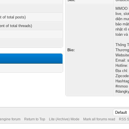
MMOO là
live, s
t of total posts)
diện mư
bảo mật
ent of total threads)
nhật rõ
toàn và 
Thông T
Bio:
Thương
Website
Email:
Hotline
Địa chỉ
Zipcode
Hashta
#mmoo 
#dangk
 engine forum
Return to Top
Lite (Archive) Mode
Mark all forums read
RSS S