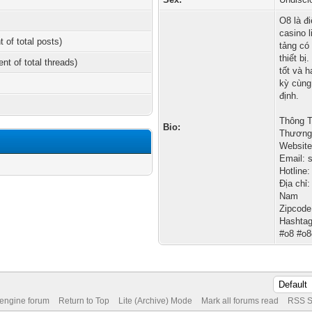
O8 là đ
casino 
t of total posts)
tảng có 
thiết bị
ent of total threads)
tốt và 
kỳ cùng 
định.
Thông T
Bio:
Thương
Website
Email: 
Hotline
Địa chỉ
Nam
Zipcode
Hashta
#o8 #o8
 engine forum
Return to Top
Lite (Archive) Mode
Mark all forums read
RSS S