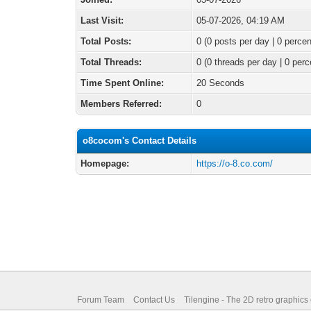
Last Visit:
05-07-2026, 04:19 AM
Total Posts:
0 (0 posts per day | 0 percen
Total Threads:
0 (0 threads per day | 0 perc
Time Spent Online:
20 Seconds
Members Referred:
0
o8cocom's Contact Details
Homepage:
https://o-8.co.com/
Forum Team
Contact Us
Tilengine - The 2D retro graphics