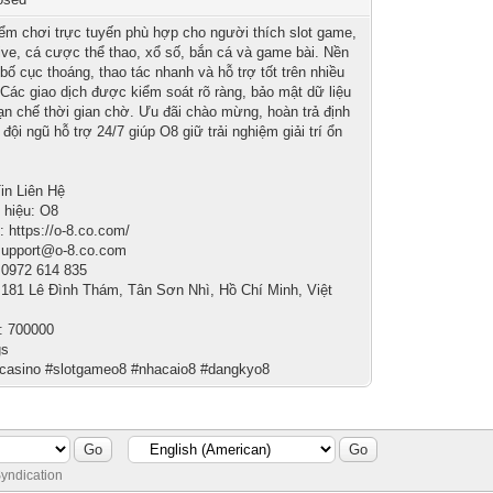
iểm chơi trực tuyến phù hợp cho người thích slot game,
live, cá cược thể thao, xổ số, bắn cá và game bài. Nền
bố cục thoáng, thao tác nhanh và hỗ trợ tốt trên nhiều
. Các giao dịch được kiểm soát rõ ràng, bảo mật dữ liệu
hạn chế thời gian chờ. Ưu đãi chào mừng, hoàn trả định
đội ngũ hỗ trợ 24/7 giúp O8 giữ trải nghiệm giải trí ổn
in Liên Hệ
 hiệu: O8
: https://o-8.co.com/
support@o-8.co.com
: 0972 614 835
: 181 Lê Đình Thám, Tân Sơn Nhì, Hồ Chí Minh, Việt
: 700000
gs
casino #slotgameo8 #nhacaio8 #dangkyo8
yndication