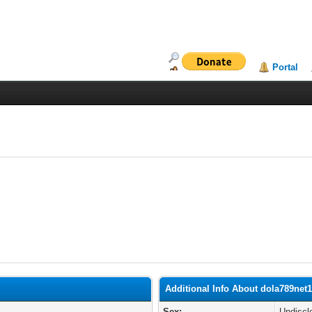
Portal
Additional Info About dola789net
Sex:
Undiscl