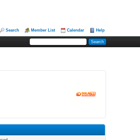
Search
Member List
Calendar
Help
1
osed