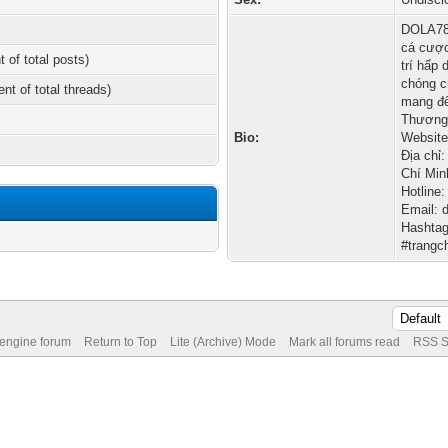
DOLA789
cá cược 
t of total posts)
trí hấp
chóng c
ent of total threads)
mang đến
Thương
Bio:
Website:
Địa chỉ
Chí Min
Hotline
Email: 
Hashtag
#trangc
 engine forum
Return to Top
Lite (Archive) Mode
Mark all forums read
RSS S