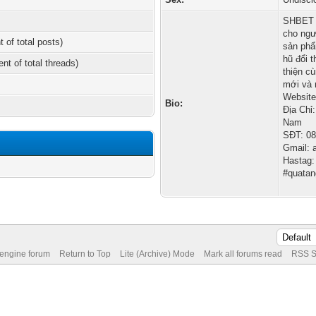
SHBET l
cho ngườ
t of total posts)
sản phẩ
hũ đổi 
ent of total threads)
thiện c
mới và 
Website
Bio:
Địa Chỉ
Nam
SĐT: 08
Gmail:
Hastag
#quata
 engine forum
Return to Top
Lite (Archive) Mode
Mark all forums read
RSS S