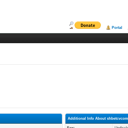
Portal
Additional Info About shbetcvco
Sex:
Undiscl