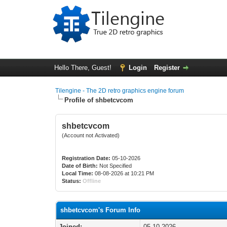
Hello There, Guest!
Login
Register
Tilengine - The 2D retro graphics engine forum
Profile of shbetcvcom
shbetcvcom
(Account not Activated)
Registration Date:
05-10-2026
Date of Birth:
Not Specified
Local Time:
08-08-2026 at 10:21 PM
Status:
Offline
shbetcvcom's Forum Info
Joined:
05-10-2026