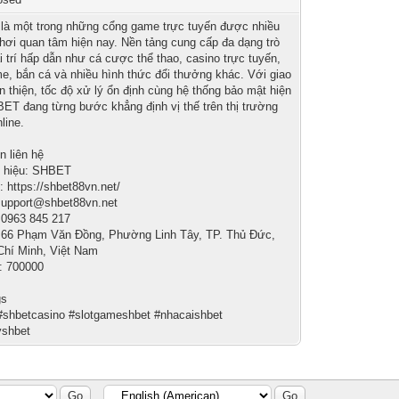
à một trong những cổng game trực tuyến được nhiều
hơi quan tâm hiện nay. Nền tảng cung cấp đa dạng trò
ải trí hấp dẫn như cá cược thể thao, casino trực tuyến,
me, bắn cá và nhiều hình thức đổi thưởng khác. Với giao
ân thiện, tốc độ xử lý ổn định cùng hệ thống bảo mật hiện
BET đang từng bước khẳng định vị thế trên thị trường
line.
n liên hệ
 hiệu: SHBET
: https://shbet88vn.net/
support@shbet88vn.net
: 0963 845 217
: 66 Phạm Văn Đồng, Phường Linh Tây, TP. Thủ Đức,
Chí Minh, Việt Nam
: 700000
gs
#shbetcasino #slotgameshbet #nhacaishbet
yshbet