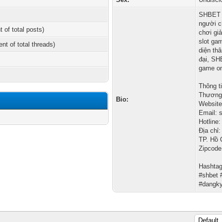
SHBET l
người c
t of total posts)
chơi gi
slot ga
ent of total threads)
diện th
đại, SH
game on
Thông ti
Thương
Bio:
Website
Email: 
Hotline
Địa chỉ
TP. Hồ 
Zipcode
Hashta
#shbet 
#dangk