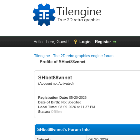
Hello There, Guest!
Login
Register
Tilengine - The 2D retro graphics engine forum
Profile of SHbet88vnnet
SHbet88vnnet
(Account not Activated)
Registration Date:
05-20-2026
Date of Birth:
Not Specified
Local Time:
08-09-2026 at 11:37 PM
Status:
Offline
SHbet88vnnet's Forum Info
Joined:
05-20-2026