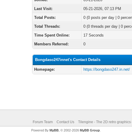
Last Visit:
05-21-2026, 07:13 PM
Total Posts:
0 (0 posts per day | 0 percen
Total Threads:
0 (0 threads per day | 0 perc
Time Spent Online:
17 Seconds
Members Referred:
0
Bongdaso247innet's Contact Details
Homepage:
https://bongdaso247.in.net/
Forum Team
Contact Us
Tilengine - The 2D retro graphics
Powered By
MyBB
, © 2002-2026
MyBB Group
.