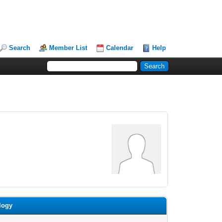
Search
Member List
Calendar
Help
logy