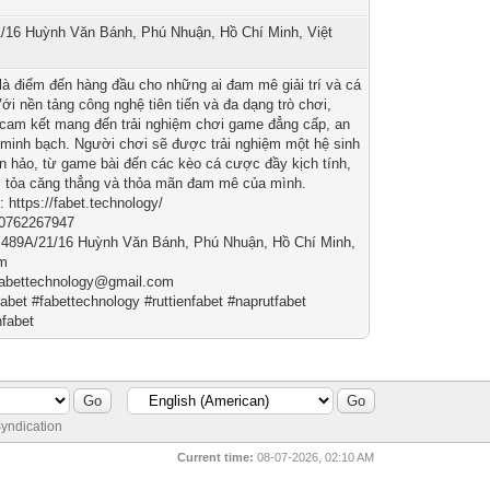
/16 Huỳnh Văn Bánh, Phú Nhuận, Hồ Chí Minh, Việt
à điểm đến hàng đầu cho những ai đam mê giải trí và cá
ới nền tảng công nghệ tiên tiến và đa dạng trò chơi,
am kết mang đến trải nghiệm chơi game đẳng cấp, an
 minh bạch. Người chơi sẽ được trải nghiệm một hệ sinh
àn hảo, từ game bài đến các kèo cá cược đầy kịch tính,
ải tỏa căng thẳng và thỏa mãn đam mê của mình.
 https://fabet.technology/
 0762267947
: 489A/21/16 Huỳnh Văn Bánh, Phú Nhuận, Hồ Chí Minh,
am
fabettechnology@gmail.com
fabet #fabettechnology #ruttienfabet #naprutfabet
nfabet
yndication
Current time:
08-07-2026, 02:10 AM