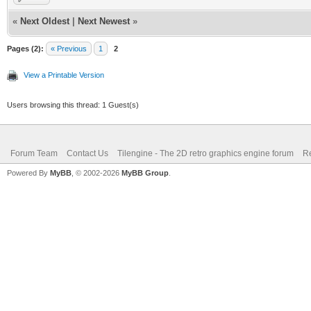
«
Next Oldest
|
Next Newest
»
Pages (2):
« Previous
1
2
View a Printable Version
Users browsing this thread: 1 Guest(s)
Forum Team
Contact Us
Tilengine - The 2D retro graphics engine forum
Re
Powered By
MyBB
, © 2002-2026
MyBB Group
.