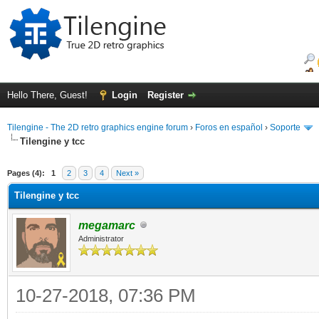
Hello There, Guest!
Login
Register
Tilengine - The 2D retro graphics engine forum
›
Foros en español
›
Soporte
Tilengine y tcc
ge
Pages (4):
1
2
3
4
Next »
Tilengine y tcc
megamarc
Administrator
10-27-2018, 07:36 PM