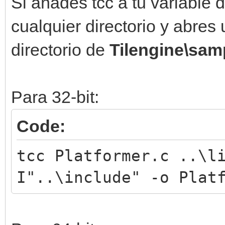
Si añades tcc a tu variable 
cualquier directorio y abres
directorio de
Tilengine\sam
Para 32-bit:
Code:
tcc Platformer.c ..\l
I"..\include" -o Plat