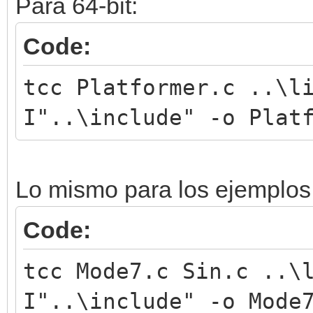
Para 64-bit:
Code:
tcc Platformer.c ..\l
I"..\include" -o Plat
Lo mismo para los ejemplos 
Code:
tcc Mode7.c Sin.c ..\
I"..\include" -o Mode