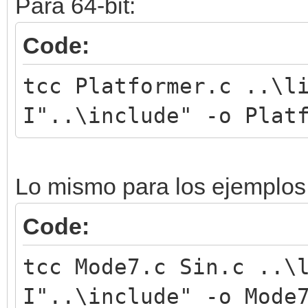
Para 64-bit:
Code:
tcc Platformer.c ..\l
I"..\include" -o Plat
Lo mismo para los ejemplos 
Code:
tcc Mode7.c Sin.c ..\
I"..\include" -o Mode