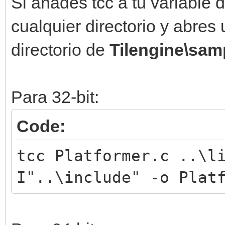
Si añades tcc a tu variable 
cualquier directorio y abres
directorio de
Tilengine\sam
Para 32-bit:
Code:
tcc Platformer.c ..\l
I"..\include" -o Plat