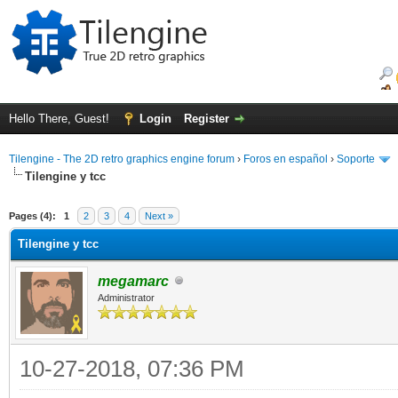
Hello There, Guest!
Login
Register
Tilengine - The 2D retro graphics engine forum
›
Foros en español
›
Soporte
Tilengine y tcc
ge
Pages (4):
1
2
3
4
Next »
Tilengine y tcc
megamarc
Administrator
10-27-2018, 07:36 PM