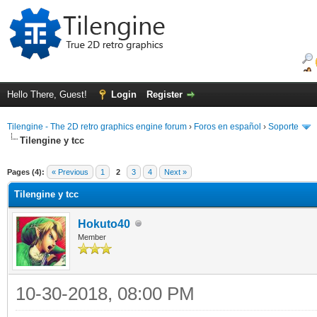
Hello There, Guest!
Login
Register
Tilengine - The 2D retro graphics engine forum
›
Foros en español
›
Soporte
Tilengine y tcc
ge
Pages (4):
« Previous
1
2
3
4
Next »
Tilengine y tcc
Hokuto40
Member
10-30-2018, 08:00 PM