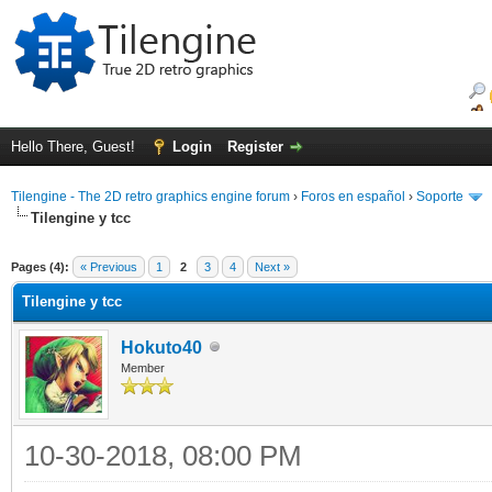
Hello There, Guest!
Login
Register
Tilengine - The 2D retro graphics engine forum
›
Foros en español
›
Soporte
Tilengine y tcc
ge
Pages (4):
« Previous
1
2
3
4
Next »
Tilengine y tcc
Hokuto40
Member
10-30-2018, 08:00 PM