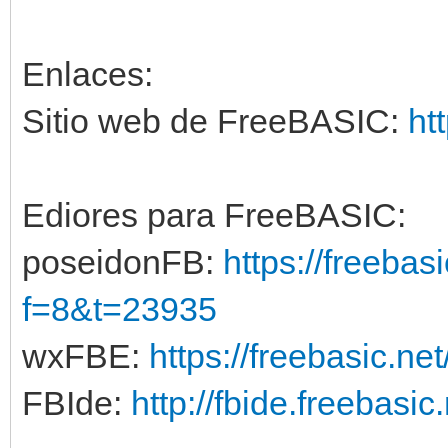
Enlaces:
Sitio web de FreeBASIC:
ht
Ediores para FreeBASIC:
poseidonFB:
https://freebas
f=8&t=23935
wxFBE:
https://freebasic.ne
FBIde:
http://fbide.freebasic.