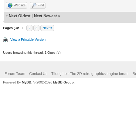
Website
Find
«
Next Oldest
|
Next Newest
»
Pages (3):
1
2
3
Next »
View a Printable Version
Users browsing this thread: 1 Guest(s)
Forum Team
Contact Us
Tilengine - The 2D retro graphics engine forum
Re
Powered By
MyBB
, © 2002-2026
MyBB Group
.