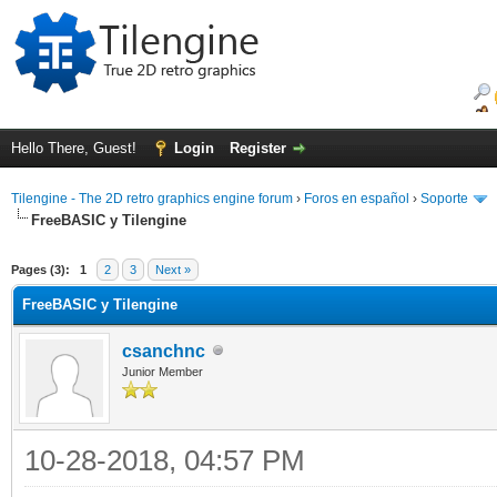
Hello There, Guest!
Login
Register
Tilengine - The 2D retro graphics engine forum
›
Foros en español
›
Soporte
FreeBASIC y Tilengine
ge
Pages (3):
1
2
3
Next »
FreeBASIC y Tilengine
csanchnc
Junior Member
10-28-2018, 04:57 PM