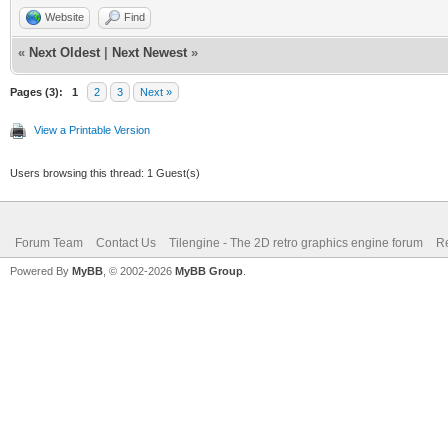
Website
Find
«
Next Oldest
|
Next Newest
»
Pages (3):
1
2
3
Next »
View a Printable Version
Users browsing this thread: 1 Guest(s)
Forum Team
Contact Us
Tilengine - The 2D retro graphics engine forum
Re
Powered By
MyBB
, © 2002-2026
MyBB Group
.