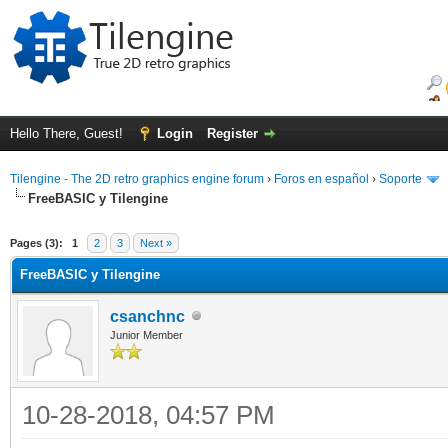
Hello There, Guest!
Login
Register
Tilengine - The 2D retro graphics engine forum
›
Foros en español
›
Soporte
FreeBASIC y Tilengine
ge
Pages (3):
1
2
3
Next »
FreeBASIC y Tilengine
csanchnc
Junior Member
10-28-2018, 04:57 PM