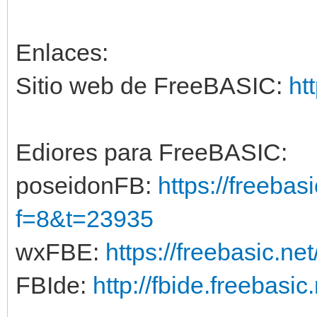
Enlaces:
Sitio web de FreeBASIC:
ht
Ediores para FreeBASIC:
poseidonFB:
https://freebas
f=8&t=23935
wxFBE:
https://freebasic.ne
FBIde:
http://fbide.freebasic.