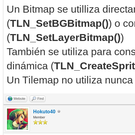
Un Bitmap se utilliza dire
(
TLN_SetBGBitmap()
) o c
(
TLN_SetLayerBitmap()
)
También se utiliza para cons
dinámica (
TLN_CreateSprit
Un Tilemap no utiliza nunca
Website
Find
Hokuto40
Member