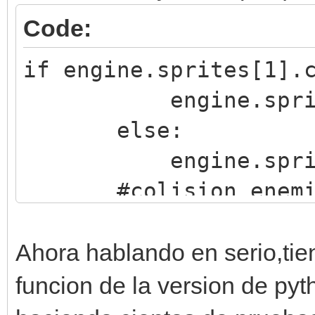
Code:
if engine.sprites[1].
engine.sprites[0
else:
engine.sprites[0
#colision enemig
if engine.sprites[
engine.sprites[0
Ahora hablando en serio,ti
else:
funcion de la version de pyt
engine.sprites[0