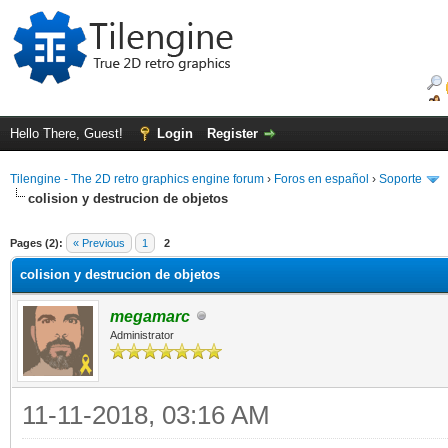
Hello There, Guest!
Login
Register
Tilengine - The 2D retro graphics engine forum
›
Foros en español
›
Soporte
colision y destrucion de objetos
ge
Pages (2):
« Previous
1
2
colision y destrucion de objetos
megamarc
Administrator
11-11-2018, 03:16 AM