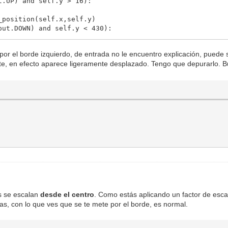
.UP) and self.y > 16):
sition(self.x,self.y)
t.DOWN) and self.y < 430):
sition(self.x,self.y)
 por el borde izquierdo, de entrada no le encuentro explicación, pued
e, en efecto aparece ligeramente desplazado. Tengo que depurarlo. 
es se escalan
desde el centro
. Como estás aplicando un factor de esca
das, con lo que ves que se te mete por el borde, es normal.