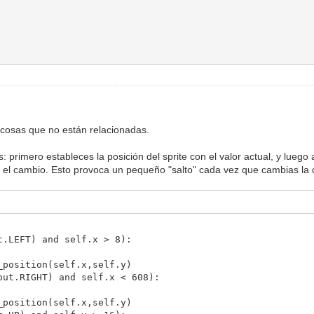
 cosas que no están relacionadas.
s: primero estableces la posición del sprite con el valor actual, y luego
vo el cambio. Esto provoca un pequeño "salto" cada vez que cambias la 
.LEFT) and self.x > 8):
sition(self.x,self.y)
t.RIGHT) and self.x < 608):
sition(self.x,self.y)