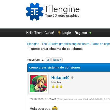
Hello There, Guest!
Login
Register
Tilengine - The 2D retro graphics engine forum
›
Foros en esp
como crear sistema de colisiones
0 Vote(s) - 0 Average
1
2
3
4
5
Pages (2):
1
2
Next »
como crear sistema de colisiones
Hokuto40
Member
03-28-2020, 01:05 AM
(This post was last modified: 03-28-2020, 01:
Hola otra vez.