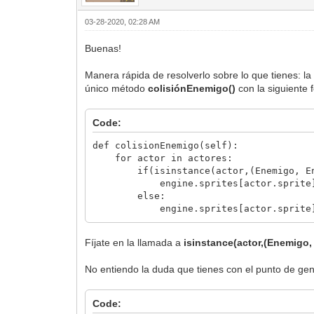
03-28-2020, 02:28 AM
Buenas!
Manera rápida de resolverlo sobre lo que tienes: la
único método
colisiónEnemigo()
con la siguiente 
Code:
def colisionEnemigo(self):
for actor in actores:
if(isinstance(actor,(Enemigo, Enemi
engine.sprites[actor.sprite].se
else:
engine.sprites[actor.sprite].se
Fíjate en la llamada a
isinstance(actor,(Enemigo
No entiendo la duda que tienes con el punto de ge
Code: