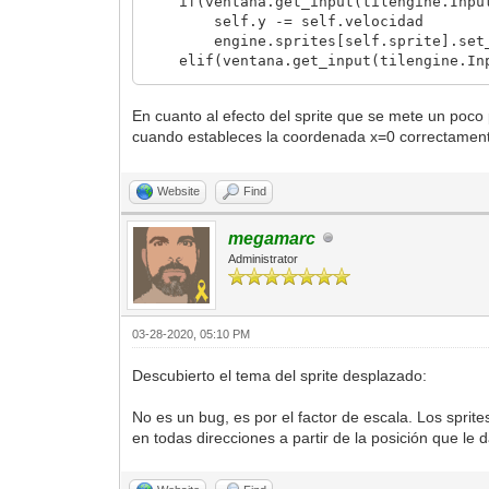
if(ventana.get_input(tilengine.Input
self.y -= self.velocidad
engine.sprites[self.sprite].set_po
elif(ventana.get_input(tilengine.Inpu
self.y += self.velocidad
engine.sprites[self.sprite].set_po
En cuanto al efecto del sprite que se mete un poco
cuando estableces la coordenada x=0 correctament
Website
Find
megamarc
Administrator
03-28-2020, 05:10 PM
Descubierto el tema del sprite desplazado:
No es un bug, es por el factor de escala. Los sprit
en todas direcciones a partir de la posición que le 