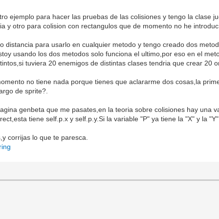
o ejemplo para hacer las pruebas de las colisiones y tengo la clase 
ncia y otro para colision con rectangulos que de momento no he introdu
do distancia para usarlo en cualquier metodo y tengo creado dos metodo
oy usando los dos metodos solo funciona el ultimo,por eso en el metod
ntos,si tuviera 20 enemigos de distintas clases tendria que crear 20 o
momento no tiene nada porque tienes que aclararme dos cosas,la prime
argo de sprite?.
pagina genbeta que me pasates,en la teoria sobre colisiones hay una v
ect,esta tiene self.p.x y self.p.y.Si la variable "P" ya tiene la "X" y la "Y
y corrijas lo que te paresca.
ring