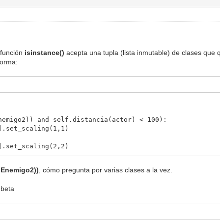
 función
isinstance()
acepta una tupla (lista inmutable) de clases que 
forma:
go2)) and self.distancia(actor) < 100):
t_scaling(1,1)
t_scaling(2,2)
, Enemigo2))
, cómo pregunta por varias clases a la vez.
nbeta