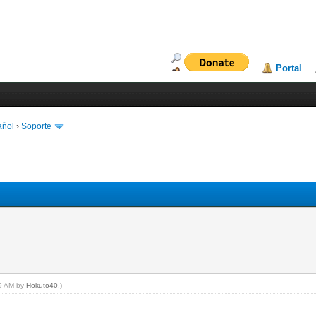
Portal
añol
›
Soporte
09 AM by
Hokuto40
.)