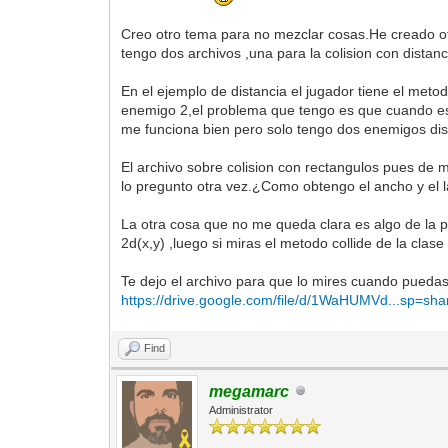
Creo otro tema para no mezclar cosas.He creado otr
tengo dos archivos ,una para la colision con dista
En el ejemplo de distancia el jugador tiene el meto
enemigo 2,el problema que tengo es que cuando est
me funciona bien pero solo tengo dos enemigos disti
El archivo sobre colision con rectangulos pues de 
lo pregunto otra vez.¿Como obtengo el ancho y el l
La otra cosa que no me queda clara es algo de la 
2d(x,y) ,luego si miras el metodo collide de la clase r
Te dejo el archivo para que lo mires cuando puedas,
https://drive.google.com/file/d/1WaHUMVd...sp=sha
Find
megamarc
Administrator