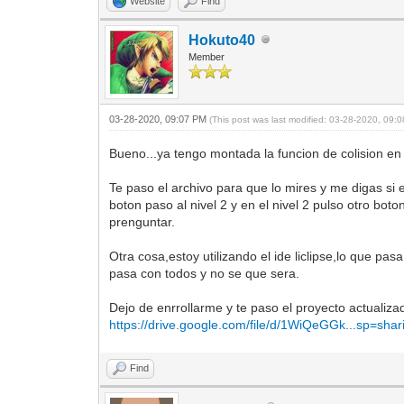
Website
Find
Hokuto40
Member
03-28-2020, 09:07 PM
(This post was last modified: 03-28-2020, 09
Bueno...ya tengo montada la funcion de colision en 
Te paso el archivo para que lo mires y me digas si 
boton paso al nivel 2 y en el nivel 2 pulso otro b
prenguntar.
Otra cosa,estoy utilizando el ide liclipse,lo que pa
pasa con todos y no se que sera.
Dejo de enrrollarme y te paso el proyecto actualiza
https://drive.google.com/file/d/1WiQeGGk...sp=shar
Find