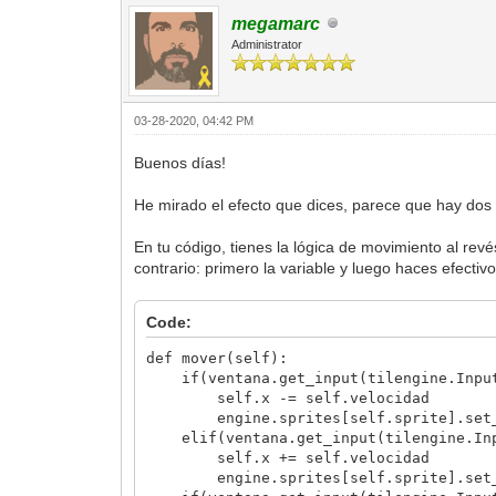
megamarc
Administrator
03-28-2020, 04:42 PM
Buenos días!
He mirado el efecto que dices, parece que hay dos
En tu código, tienes la lógica de movimiento al revé
contrario: primero la variable y luego haces efecti
Code:
def mover(self):
if(ventana.get_input(tilengine.Input
self.x -= self.velocidad
engine.sprites[self.sprite].set_po
elif(ventana.get_input(tilengine.Inpu
self.x += self.velocidad
engine.sprites[self.sprite].set_po