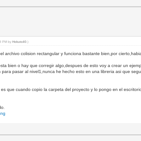
:08 PM by
Hokuto40
.)
el archivo colision rectangular y funciona bastante bien,por cierto,habi
esta bien o hay que corregir algo,despues de esto voy a crear un ejempl
oton para pasar al nivel1,nunca he hecho esto en una libreria asi que 
sa es que cuando copio la carpeta del proyecto y lo pongo en el escritor
do.
ing