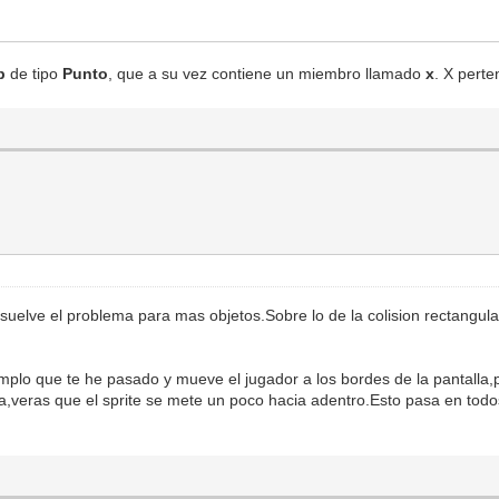
p
de tipo
Punto
, que a su vez contiene un miembro llamado
x
. X pert
suelve el problema para mas objetos.Sobre lo de la colision rectangula
plo que te he pasado y mueve el jugador a los bordes de la pantalla,po
iba,veras que el sprite se mete un poco hacia adentro.Esto pasa en tod