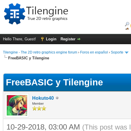
Hello There, Guest!
Login
Register
Tilengine - The 2D retro graphics engine forum
›
Foros en español
›
Soporte
FreeBASIC y Tilengine
ge
FreeBASIC y Tilengine
Hokuto40
Member
10-29-2018, 03:00 AM
(This post was 