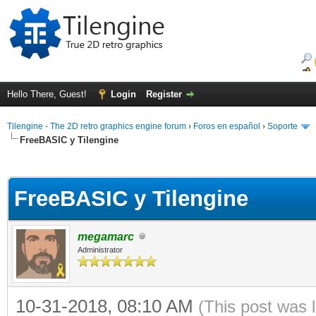
Hello There, Guest!
Login
Register
Tilengine - The 2D retro graphics engine forum
›
Foros en español
›
Soporte
FreeBASIC y Tilengine
ge
FreeBASIC y Tilengine
megamarc
Administrator
10-31-2018, 08:10 AM
(This post was 