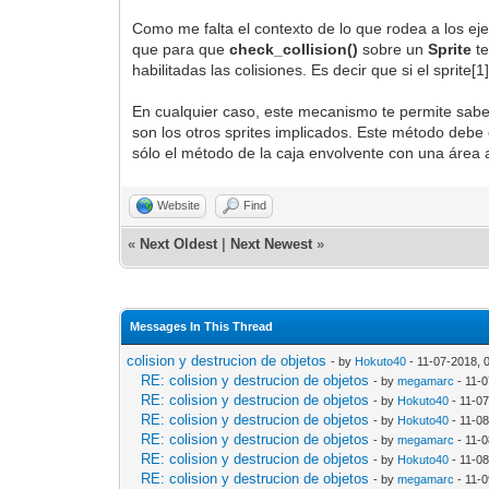
Como me falta el contexto de lo que rodea a los ej
que para que
check_collision()
sobre un
Sprite
te
habilitadas las colisiones. Es decir que si el sprite[1
En cualquier caso, este mecanismo te permite saber c
son los otros sprites implicados. Este método debe 
sólo el método de la caja envolvente con una área al
Website
Find
«
Next Oldest
|
Next Newest
»
Messages In This Thread
colision y destrucion de objetos
- by
Hokuto40
- 11-07-2018, 
RE: colision y destrucion de objetos
- by
megamarc
- 11-
RE: colision y destrucion de objetos
- by
Hokuto40
- 11-0
RE: colision y destrucion de objetos
- by
Hokuto40
- 11-0
RE: colision y destrucion de objetos
- by
megamarc
- 11-
RE: colision y destrucion de objetos
- by
Hokuto40
- 11-0
RE: colision y destrucion de objetos
- by
megamarc
- 11-