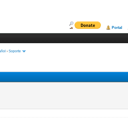
Portal
añol
›
Soporte