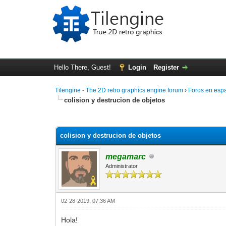
Hello There, Guest!
Login
Register
Tilengine - The 2D retro graphics engine forum
›
Foros en esp
colision y destrucion de objetos
0 Vote(s) - 0 Average
1
2
3
4
5
colision y destrucion de objetos
megamarc
Administrator
02-28-2019, 07:36 AM
Hola!