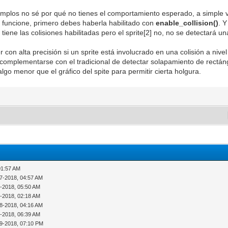
emplos no sé por qué no tienes el comportamiento esperado, a simple v
 funcione, primero debes haberla habilitado con
enable_collision()
. 
] tiene las colisiones habilitadas pero el sprite[2] no, no se detectará un
on alta precisión si un sprite está involucrado en una colisión a nivel 
complementarse con el tradicional de detectar solapamiento de rectángu
go menor que el gráfico del spite para permitir cierta holgura.
01:57 AM
07-2018, 04:57 AM
7-2018, 05:50 AM
8-2018, 02:18 AM
08-2018, 04:16 AM
8-2018, 06:39 AM
09-2018, 07:10 PM