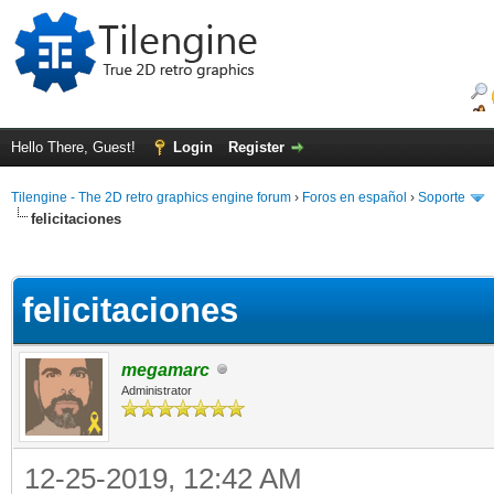
Hello There, Guest!
Login
Register
Tilengine - The 2D retro graphics engine forum
›
Foros en español
›
Soporte
felicitaciones
ge
felicitaciones
megamarc
Administrator
12-25-2019, 12:42 AM