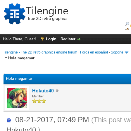
Hello There, Guest!
Login
Register
Tilengine - The 2D retro graphics engine forum
›
Foros en español
›
Soporte
Hola megamar
ge
Hola megamar
Hokuto40
Member
08-21-2017, 07:49 PM
(This post w
Hokuto40
.)