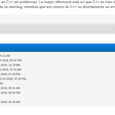
e en C++ sin problemas. La mayor diferencia está en que C++ es más est
da un warning, minetras que eso mismo en C++ es directamente un error
04:31 AM
4-2018, 05:42 PM
-2018, 12:18 AM
5-2018, 07:01 AM
-2018, 07:29 PM
0-25-2018, 07:29 PM
 PM
-2018, 05:31 AM
-2018, 08:26 PM
-2018, 01:46 AM