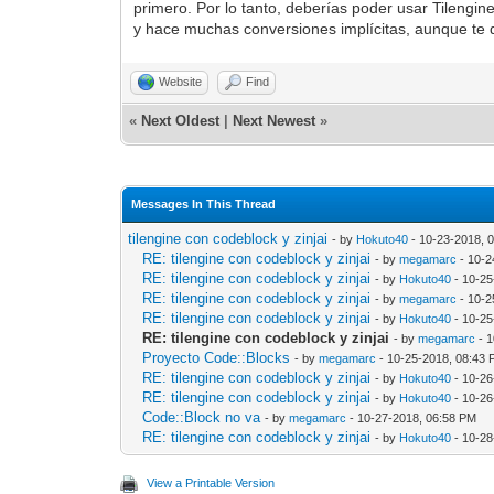
primero. Por lo tanto, deberías poder usar Tilengin
y hace muchas conversiones implícitas, aunque te 
Website
Find
«
Next Oldest
|
Next Newest
»
Messages In This Thread
tilengine con codeblock y zinjai
- by
Hokuto40
- 10-23-2018, 
RE: tilengine con codeblock y zinjai
- by
megamarc
- 10-2
RE: tilengine con codeblock y zinjai
- by
Hokuto40
- 10-25
RE: tilengine con codeblock y zinjai
- by
megamarc
- 10-2
RE: tilengine con codeblock y zinjai
- by
Hokuto40
- 10-25
RE: tilengine con codeblock y zinjai
- by
megamarc
- 1
Proyecto Code::Blocks
- by
megamarc
- 10-25-2018, 08:43
RE: tilengine con codeblock y zinjai
- by
Hokuto40
- 10-26
RE: tilengine con codeblock y zinjai
- by
Hokuto40
- 10-26
Code::Block no va
- by
megamarc
- 10-27-2018, 06:58 PM
RE: tilengine con codeblock y zinjai
- by
Hokuto40
- 10-28
View a Printable Version