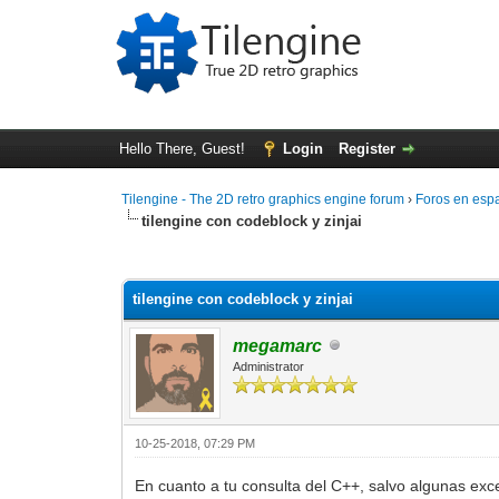
Hello There, Guest!
Login
Register
Tilengine - The 2D retro graphics engine forum
›
Foros en esp
tilengine con codeblock y zinjai
0 Vote(s) - 0 Average
1
2
3
4
5
tilengine con codeblock y zinjai
megamarc
Administrator
10-25-2018, 07:29 PM
En cuanto a tu consulta del C++, salvo algunas ex