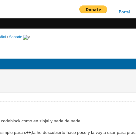
Portal
añol
›
Soporte
en codeblock como en zinjai y nada de nada.
uy simple para c++,la he descubierto hace poco y la voy a usar para p