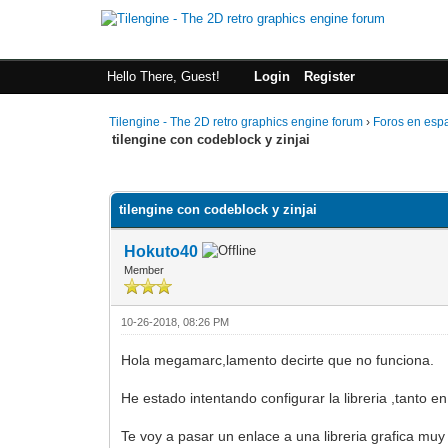
Hello There, Guest!
Login
Register
Tilengine - The 2D retro graphics engine forum
›
Foros en esp
tilengine con codeblock y zinjai
0 Vote(s) - 0 Average
1
2
3
4
5
tilengine con codeblock y zinjai
Hokuto40
Member
10-26-2018, 08:26 PM
Hola megamarc,lamento decirte que no funciona.
He estado intentando configurar la libreria ,tanto 
Te voy a pasar un enlace a una libreria grafica m