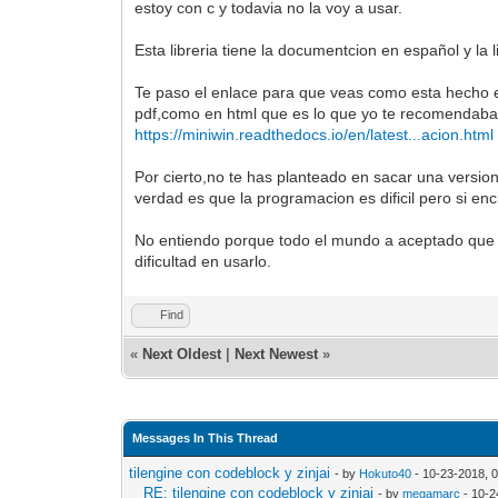
estoy con c y todavia no la voy a usar.
Esta libreria tiene la documentcion en español y la
Te paso el enlace para que veas como esta hecho 
pdf,como en html que es lo que yo te recomendaba
https://miniwin.readthedocs.io/en/latest...acion.html
Por cierto,no te has planteado en sacar una versio
verdad es que la programacion es dificil pero si en
No entiendo porque todo el mundo a aceptado que e
dificultad en usarlo.
Find
«
Next Oldest
|
Next Newest
»
Messages In This Thread
tilengine con codeblock y zinjai
- by
Hokuto40
- 10-23-2018, 
RE: tilengine con codeblock y zinjai
- by
megamarc
- 10-2