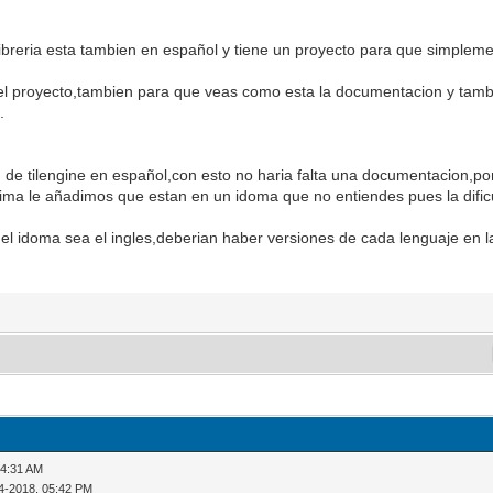
 libreria esta tambien en español y tiene un proyecto para que simplem
el proyecto,tambien para que veas como esta la documentacion y tam
.
n de tilengine en español,con esto no haria falta una documentacion,po
cima le añadimos que estan en un idoma que no entiendes pues la dificu
l idoma sea el ingles,deberian haber versiones de cada lenguaje en l
04:31 AM
4-2018, 05:42 PM